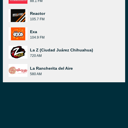
88.1 FM
Reactor
105.7 FM
Exa
104.9 FM
La Z (Ciudad Juárez Chihuahua)
720 AM
La Rancherita del Aire
580 AM