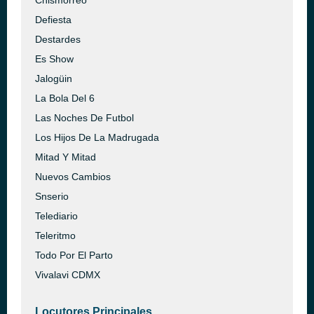
Chismorreo
Defiesta
Destardes
Es Show
Jalogüin
La Bola Del 6
Las Noches De Futbol
Los Hijos De La Madrugada
Mitad Y Mitad
Nuevos Cambios
Snserio
Telediario
Teleritmo
Todo Por El Parto
Vivalavi CDMX
Locutores Principales