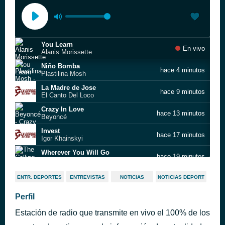
You Learn
En vivo
Alanis Morissette
Niño Bomba
hace 4 minutos
Plastilina Mosh
La Madre de Jose
hace 9 minutos
El Canto Del Loco
Crazy In Love
hace 13 minutos
Beyoncé
Invest
hace 17 minutos
Igor Khainskyi
Wherever You Will Go
hace 19 minutos
The Calling
Déjate Caer
hace 23 minutos
ENTR. DEPORTES
ENTREVISTAS
NOTICIAS
NOTICIAS DEPORT
Los Tres
Irresponsables
Perfil
hace 26 minutos
Babasonicos
Estación de radio que transmite en vivo el 100% de los
La Guitarra
hace 29 minutos
Los Auténticos Decadentes