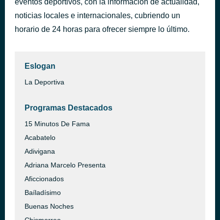
eventos deportivos, con la información de actualidad,
Amarrado
noticias locales e internacionales, cubriendo un
hace 32 minutos
Reyno
horario de 24 horas para ofrecer siempre lo último.
Eslogan
La Deportiva
Programas Destacados
15 Minutos De Fama
Acabatelo
Adivigana
Adriana Marcelo Presenta
Aficcionados
Baíladísimo
Buenas Noches