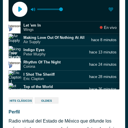
Let 'em In
En vivo
Wings
Making Love Out Of Nothing At All
hace 8 minutos
Air Supply
Indigo Eyes
hace 13 minutos
Peter Murphy
Rhythm Of The Night
hace 24 minutos
Corona
I Shot The Sheriff
hace 28 minutos
Eric Clapton
Top of the World
hace 36 minutos
Carpenters
Let’s Talk About Sex
hace 43 minutos
HITS CLÁSICOS
OLDIES
Salt 'n' Pepa
I Don’t Like Mondays
Perfil
hace 46 minutos
The Boomtown Rats
Radio virtual del Estado de México que difunde los
Tell Me What You Dream
hace 50 minutos
Restless Heart