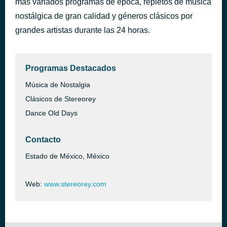
más variados programas de época, repletos de música
Desert Moon
nostálgica de gran calidad y géneros clásicos por
hace 59 minutos
Dennis DeYoung
grandes artistas durante las 24 horas.
Programas Destacados
Música de Nostalgia
Clásicos de Stereorey
Dance Old Days
Contacto
Estado de México, México
Web:
www.stereorey.com