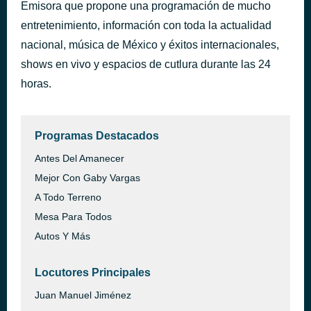
Emisora que propone una programación de mucho
Angel of the Morning
hace 36 minutos
entretenimiento, información con toda la actualidad
Pretenders
nacional, música de México y éxitos internacionales,
shows en vivo y espacios de cutlura durante las 24
horas.
Programas Destacados
Antes Del Amanecer
Mejor Con Gaby Vargas
A Todo Terreno
Mesa Para Todos
Autos Y Más
Locutores Principales
Juan Manuel Jiménez