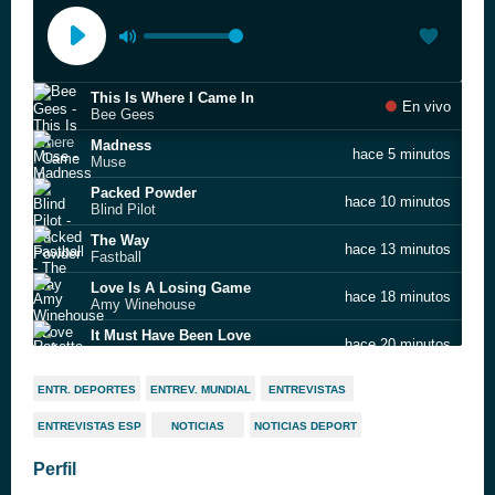
This Is Where I Came In
En vivo
Bee Gees
Madness
hace 5 minutos
Muse
Packed Powder
hace 10 minutos
Blind Pilot
The Way
hace 13 minutos
Fastball
Love Is A Losing Game
hace 18 minutos
Amy Winehouse
It Must Have Been Love
hace 20 minutos
Roxette
Numb
hace 25 minutos
ENTR. DEPORTES
ENTREV. MUNDIAL
ENTREVISTAS
Linkin Park
ENTREVISTAS ESP
NOTICIAS
NOTICIAS DEPORT
Cats In The Cradle
hace 28 minutos
Ugly Kid Joe
Perfil
Iron Rooster
hace 32 minutos
Foo Fighters