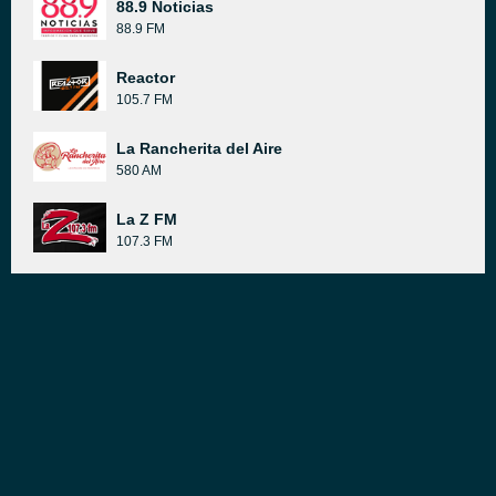
88.9 Noticias
88.9 FM
Reactor
105.7 FM
La Rancherita del Aire
580 AM
La Z FM
107.3 FM