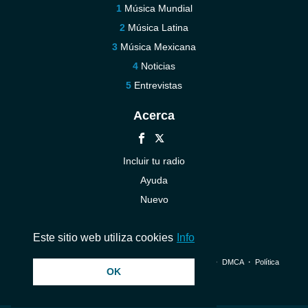
Música Mundial
Música Latina
Música Mexicana
Noticias
Entrevistas
Acerca
Incluir tu radio
Ayuda
Nuevo
Contáctenos
Este sitio web utiliza cookies
Info
© 2026 InstantAudio. Reservados todos los derechos. ・
DMCA
・
Política
OK
de privacidad