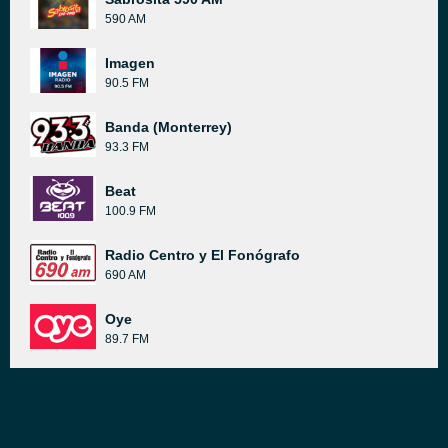
590 AM
Imagen
90.5 FM
Banda (Monterrey)
93.3 FM
Beat
100.9 FM
Radio Centro y El Fonógrafo
690 AM
Oye
89.7 FM