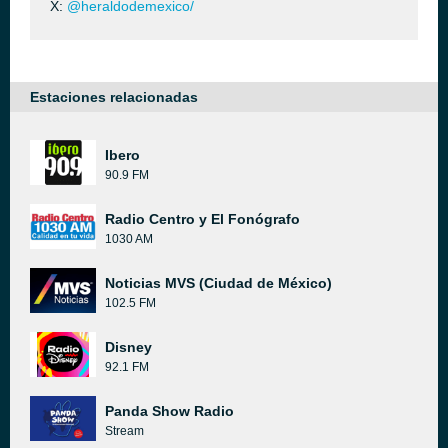
X:
@heraldodemexico/
Estaciones relacionadas
Ibero
90.9 FM
Radio Centro y El Fonógrafo
1030 AM
Noticias MVS (Ciudad de México)
102.5 FM
Disney
92.1 FM
Panda Show Radio
Stream