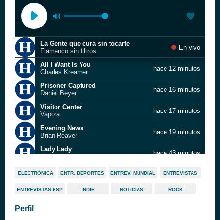
La Gente que cura sin tocarte
En vivo
Flamenco sin filtros
All I Want Is You
hace 12 minutos
Charles Kreamer
Prisoner Captured
hace 16 minutos
Daniel Beyer
Visitor Center
hace 17 minutos
Vapora
Evening News
hace 19 minutos
Brian Reaver
Lady Lady
hace 43 minutos
Olivia Dean
The Defense Rests
hace 47 minutos
ELECTRÓNICA
ENTR. DEPORTES
ENTREV. MUNDIAL
ENTREVISTAS
Donn Wilkerson
ENTREVISTAS ESP
INDIE
NOTICIAS
ROCK
Jazzy Caper
hace 47 minutos
David Wittman
Perfil
My Song 7
hace 1 hora
Braiden Ramsey