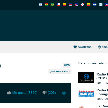
FAVORITOS
ESC
Estaciones relac
)
WEB
¿NO FUNCIONA?
Radio 
(CDMX
104.1 F
Radio 
Me gusta (
8390
)
(
203
)
Fonógr
1030 AM
La Ranc