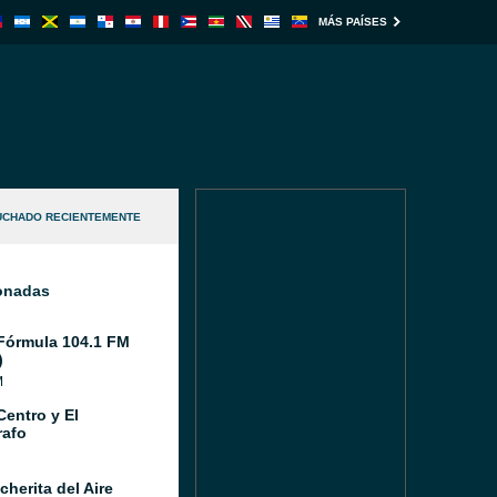
MÁS PAÍSES
UCHADO RECIENTEMENTE
ionadas
Fórmula 104.1 FM
)
M
Centro y El
afo
herita del Aire