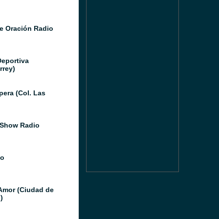
e Oración Radio
Deportiva
rrey)
pera (Col. Las
 Show Radio
io
Amor (Ciudad de
)