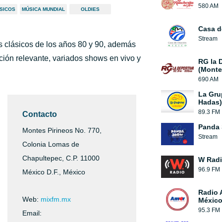
580 AM
ÁSICOS
MÚSICA MUNDIAL
OLDIES
Casa d
Stream
s clásicos de los años 80 y 90, además
ción relevante, variados shows en vivo y
RG la 
(Monte
.
690 AM
La Gru
Hadas)
89.3 FM
Contacto
Panda
Montes Pirineos No. 770,
Stream
Colonia Lomas de
Chapultepec, C.P. 11000
W Rad
96.9 FM
México D.F., México
Radio 
Web:
mixfm.mx
México
95.3 FM
Email: