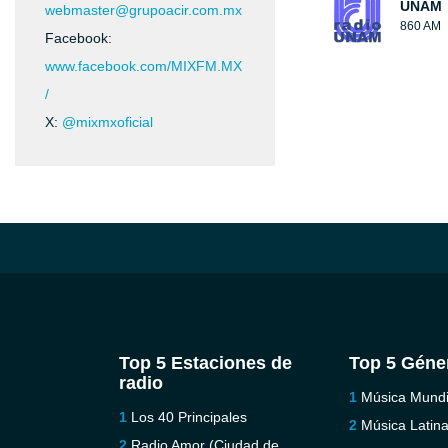
UNAM
webmaster@grupoacir.com.mx
860 AM
Facebook:
www.facebook.com/MIXFM.MX
/
X:
@mixmxoficial
Top 5 Estaciones de
Top 5 Géne
radio
Música Mundi
Los 40 Principales
Música Latin
Radio Amor (Ciudad de