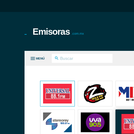
Emisoras
.com.mx
MENÚ
S GÉNEROS