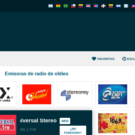
FAVORITOS
ESC
Emisoras de radio de oldies
Universal Stereo
WEB
88.1 FM
¿NO
FUNCIONA?