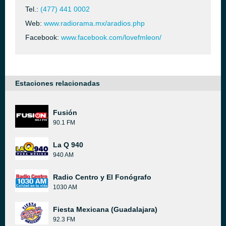
Tel.:
(477) 441 0002
Web:
www.radiorama.mx/aradios.php
Facebook:
www.facebook.com/lovefmleon/
Estaciones relacionadas
Fusión
90.1 FM
La Q 940
940 AM
Radio Centro y El Fonógrafo
1030 AM
Fiesta Mexicana (Guadalajara)
92.3 FM