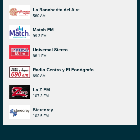
La Rancherita del Aire
580 AM
Match FM
99.3 FM
Universal Stereo
88.1 FM
Radio Centro y El Fonógrafo
690 AM
La Z FM
107.3 FM
Stereorey
102.5 FM