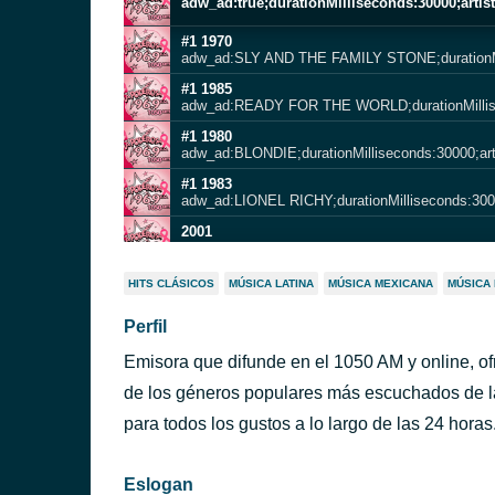
adw_ad:true;durationMilliseconds:30000;artist:t
#1 1970
#1 1985
#1 1980
adw_ad:BLONDIE;durationMilliseconds:30000;ar
#1 1983
2001
1967
HITS CLÁSICOS
MÚSICA LATINA
MÚSICA MEXICANA
MÚSICA
Perfil
#2 USA #1 UK 1972
Emisora que difunde en el 1050 AM y online, of
de los géneros populares más escuchados de la
#1 1966
para todos los gustos a lo largo de las 24 horas
Eslogan