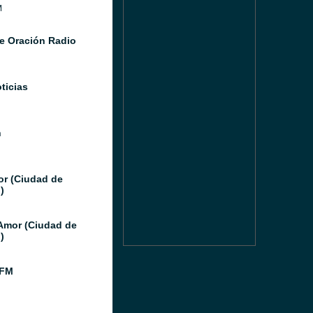
M
e Oración Radio
ticias
n
or (Ciudad de
)
Amor (Ciudad de
)
 FM