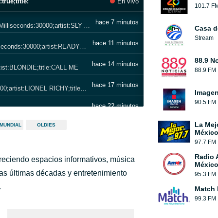
rue;title:
En vivo
101.7 F
hace 7 minutos
adw_ad:SLY AND THE FAMILY STONE;durationMilliseconds:30000;artist:SLY AND THE FAMILY STONE;title:THANK YOU
Casa d
Stream
hace 11 minutos
adw_ad:READY FOR THE WORLD;durationMilliseconds:30000;artist:READY FOR THE WORLD;title:OH SHEILA
88.9 No
hace 14 minutos
tist:BLONDIE;title:CALL ME
88.9 FM
hace 17 minutos
adw_ad:LIONEL RICHY;durationMilliseconds:30000;artist:LIONEL RICHY;title:ALL NIGHT LONG
Image
90.5 FM
hace 22 minutos
adw_ad:JACK JOHNSON;durationMilliseconds:30000;artist:JACK JOHNSON;title:DRINK THE WATER
La Mej
 MUNDIAL
OLDIES
hace 26 minutos
adw_ad:THE DOORS;durationMilliseconds:30000;artist:THE DOORS;title:BREAK ON THROUGH
México
97.7 FM
hace 31 minutos
adw_ad:GILLBERT O SULLIVAN;durationMilliseconds:30000;artist:GILLBERT O SULLIVAN;title:CLAIR
Radio 
reciendo espacios informativos, música
México
adw_ad:CHICAGO;durationMilliseconds:30000;artist:CHICAGO;title:HARD TO SAY IM SORRY GET AWAY #1 1982
hace 37 minutos
s últimas décadas y entretenimiento
95.3 FM
.
Match
hace 42 minutos
adw_ad:SAM AND DAVE;durationMilliseconds:30000;artist:SAM AND DAVE;title:HOLD ON IM COMIN
99.3 FM