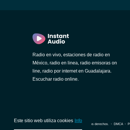
Radio en vivo, estaciones de radio en
México, radio en linea, radio emisoras on
)
line, radio por internet en Guadalajara.
Escuchar radio online.
Este sitio web utiliza cookies
Info
© 2026 InstantAudio. Reservados todos los derechos. ・
DMCA
・
P