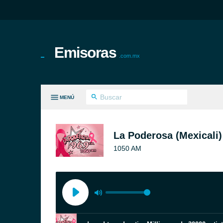
Emisoras
.com.mx
MENÚ
S GÉNEROS
La Poderosa (Mexicali)
1050 AM