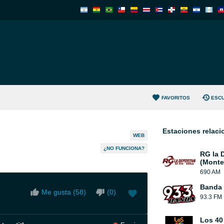
FAVORITOS
ESC
Estaciones relac
WEB
¿NO FUNCIONA?
RG la 
(Monte
690 AM
Banda 
Me gusta (
58
)
(
0
)
93.3 FM
Los 40