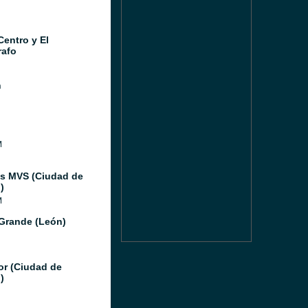
Centro y El
afo
n
M
as MVS (Ciudad de
)
M
Grande (León)
or (Ciudad de
)