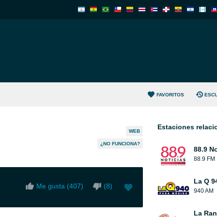
FAVORITOS
ESC
Estaciones relac
WEB
¿NO FUNCIONA?
88.9 No
88.9 FM
La Q 9
Me gusta (
407
)
(
8
)
940 AM
La Ranc