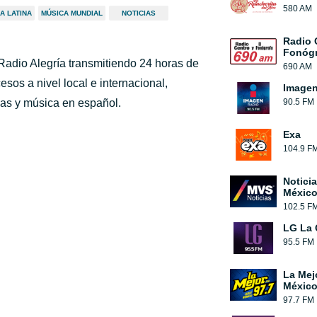
580 AM
A LATINA
MÚSICA MUNDIAL
NOTICIAS
Radio 
Fonógr
Radio Alegría transmitiendo 24 horas de
690 AM
esos a nivel local e internacional,
Image
ias y música en español.
90.5 FM
Exa
104.9 F
Notici
México
102.5 F
LG La 
95.5 FM
La Mej
México
97.7 FM