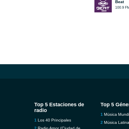
Beat
100.9 F
Top 5 Estaciones de
Top 5 Géne
radio
Música Mundi
Los 40 Principales
Música Latin
Radio Amor (Ciudad de