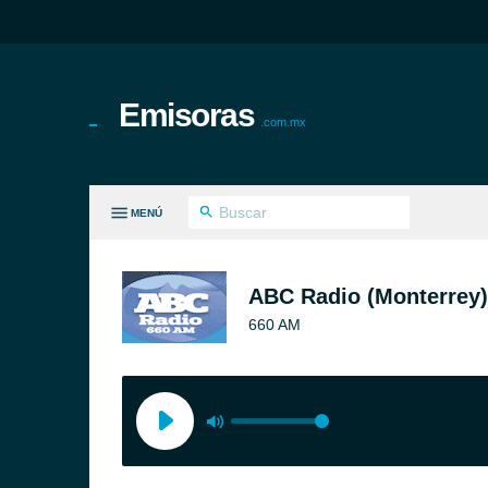
Emisoras
.com.mx
MENÚ
S GÉNEROS
ABC Radio (Monterrey)
660 AM