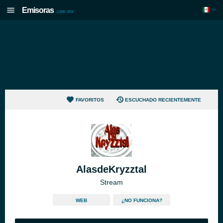
Emisoras
.com.mx
FAVORITOS
ESCUCHADO RECIENTEMENTE
AlasdeKryzztal
Stream
WEB
¿NO FUNCIONA?