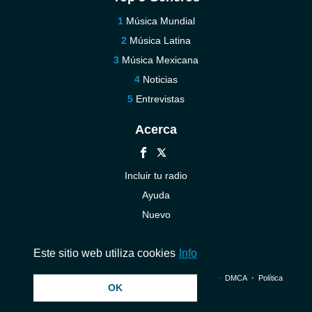
Música Mundial
Música Latina
Música Mexicana
Noticias
Entrevistas
Acerca
Incluir tu radio
Ayuda
Nuevo
Contáctenos
Este sitio web utiliza cookies
Info
© 2026 InstantAudio. Reservados todos los derechos. ・
DMCA
・
Política
OK
de privacidad