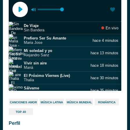
De Viaje
En vivo
Sin Bandera
Prefiero Ser Su Amante
hace 4 minutos
Maria Jose
Mi soledad y yo
hace 13 minutos
Alejandro Sanz
Vivir sin aire
hace 18 minutos
Maná
El Próximo Víernes (Live)
hace 30 minutos
Thalia
Sálvame
hace 35 minutos
RBD
Este Frío
hace 38 minutos
CANCIONES AMOR
MÚSICA LATINA
MÚSICA MUNDIAL
ROMÁNTICA
Kalimba
TOP 40
Bruja hada
hace 47 minutos
David Cavazos
Perfil
Sin Ti
hace 54 minutos
Sasha, Benny y Erik