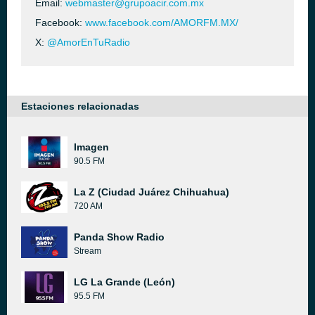
Email:
webmaster@grupoacir.com.mx
Facebook:
www.facebook.com/AMORFM.MX/
X:
@AmorEnTuRadio
Estaciones relacionadas
Imagen
90.5 FM
La Z (Ciudad Juárez Chihuahua)
720 AM
Panda Show Radio
Stream
LG La Grande (León)
95.5 FM