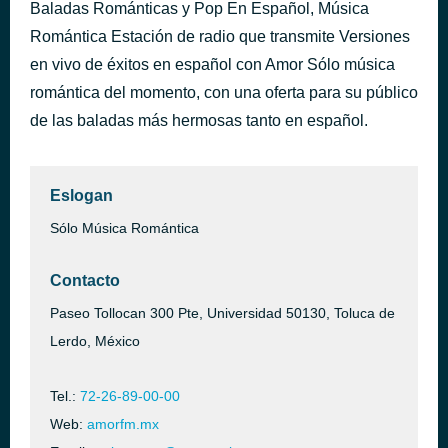
Baladas Románticas y Pop En Español, Música
Louis
hace 1 hora
Romántica Estación de radio que transmite Versiones
Franco De Vita
en vivo de éxitos en español con Amor Sólo música
romántica del momento, con una oferta para su público
de las baladas más hermosas tanto en español.
Eslogan
Sólo Música Romántica
Contacto
Paseo Tollocan 300 Pte, Universidad 50130, Toluca de
Lerdo, México
Tel.:
72-26-89-00-00
Web:
amorfm.mx