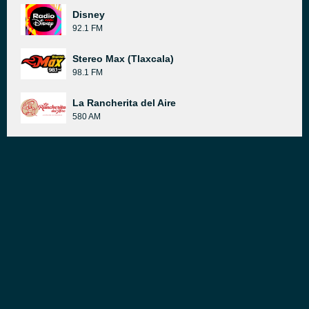
Disney
92.1 FM
Stereo Max (Tlaxcala)
98.1 FM
La Rancherita del Aire
580 AM