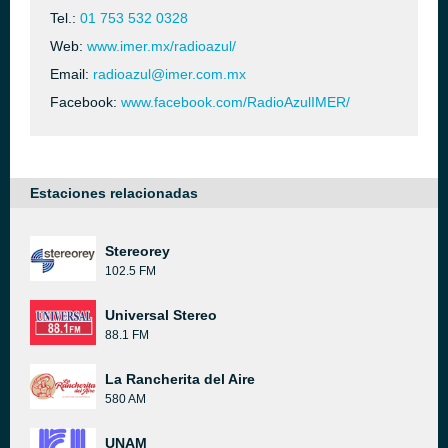
Tel.:
01 753 532 0328
Web:
www.imer.mx/radioazul/
Email:
radioazul@imer.com.mx
Facebook:
www.facebook.com/RadioAzulIMER/
Estaciones relacionadas
Stereorey
102.5 FM
Universal Stereo
88.1 FM
La Rancherita del Aire
580 AM
UNAM