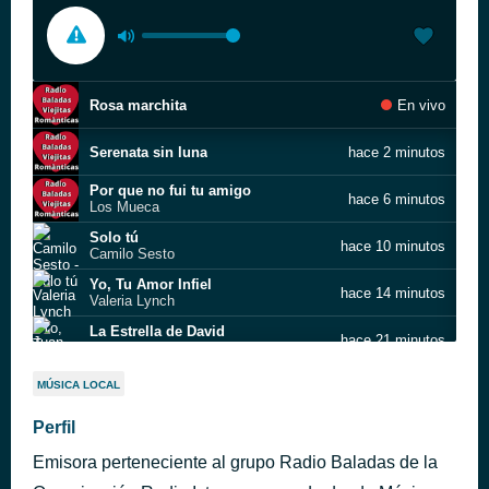
Rosa marchita
En vivo
Serenata sin luna
hace 2 minutos
Por que no fui tu amigo
hace 6 minutos
Los Mueca
Solo tú
hace 10 minutos
Camilo Sesto
Yo, Tu Amor Infiel
hace 14 minutos
Valeria Lynch
La Estrella de David
hace 21 minutos
Juan Bau
Frente a una copa de vino
hace 28 minutos
MÚSICA LOCAL
Te pido y te ruego
Perfil
hace 35 minutos
Víctor Yturbe
Emisora perteneciente al grupo Radio Baladas de la
Cara De Gitana-Daniel Magal
hace 39 minutos
Cara De Gitana-Daniel Magal