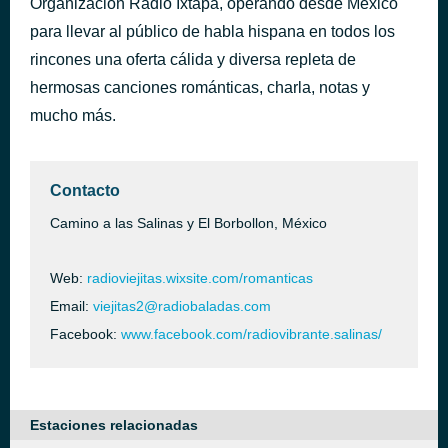
Organización Radio Ixtapa, operando desde México
Si Tu Eres Mi Hombre-Marlene
para llevar al público de habla hispana en todos los
hace 43 minutos
Si Tu Eres Mi Hombre-Marlene
rincones una oferta cálida y diversa repleta de
hermosas canciones románticas, charla, notas y
mucho más.
Contacto
Camino a las Salinas y El Borbollon, México
Web:
radioviejitas.wixsite.com/romanticas
Email:
viejitas2@radiobaladas.com
Facebook:
www.facebook.com/radiovibrante.salinas/
Estaciones relacionadas