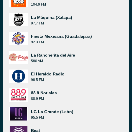
104.9 FM
La Máquina (Xalapa)
97.7 FM
Fiesta Mexicana (Guadalajara)
92.3 FM
La Rancherita del Aire
580 AM
El Heraldo Radio
98.5 FM
88.9 Noticias
88.9 FM
LG La Grande (León)
95.5 FM
Beat