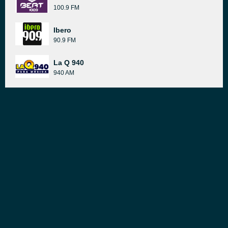
100.9 FM
Ibero
90.9 FM
La Q 940
940 AM