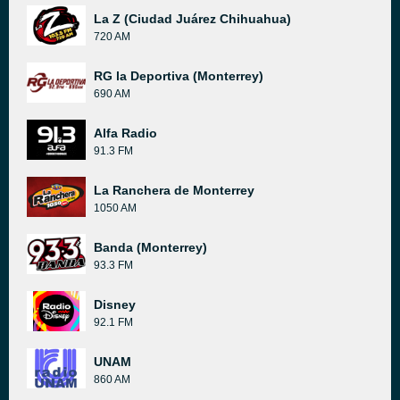
La Z (Ciudad Juárez Chihuahua)
720 AM
RG la Deportiva (Monterrey)
690 AM
Alfa Radio
91.3 FM
La Ranchera de Monterrey
1050 AM
Banda (Monterrey)
93.3 FM
Disney
92.1 FM
UNAM
860 AM