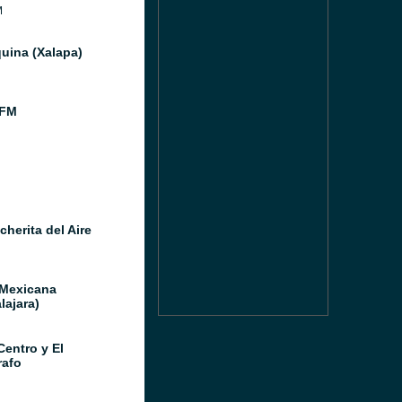
M
uina (Xalapa)
 FM
herita del Aire
 Mexicana
lajara)
Centro y El
afo