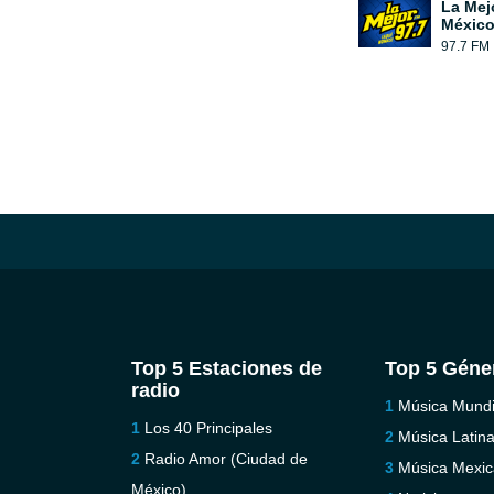
La Mej
México
97.7 FM
Top 5 Estaciones de
Top 5 Géne
radio
Música Mundi
Los 40 Principales
Música Latin
Radio Amor (Ciudad de
Música Mexi
México)