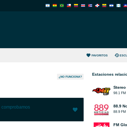
FAVORITOS
ESC
Estaciones relac
¿NO FUNCIONA?
Stereo
98.1 FM
88.9 No
lo comprobamos
88.9 FM
Me gusta (
1
)
(
0
)
FM Glo