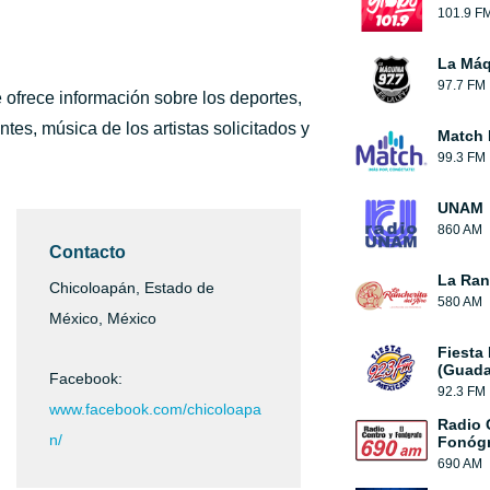
101.9 F
La Máq
97.7 FM
 ofrece información sobre los deportes,
tes, música de los artistas solicitados y
Match
99.3 FM
UNAM
860 AM
Contacto
La Ranc
Chicoloapán, Estado de
580 AM
México, México
Fiesta
(Guada
Facebook:
92.3 FM
www.facebook.com/chicoloapa
Radio 
n/
Fonógr
690 AM