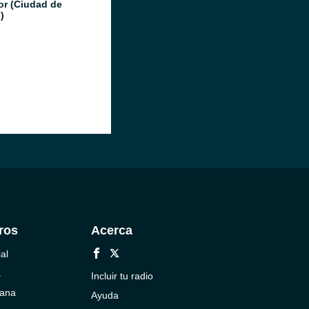
or (Ciudad de
)
ros
Acerca
al
a
Incluir tu radio
cana
Ayuda