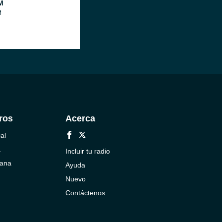
M
M
ros
Acerca
al
a
Incluir tu radio
cana
Ayuda
Nuevo
Contáctenos