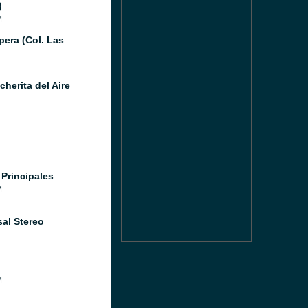
)
M
pera (Col. Las
herita del Aire
 Principales
M
sal Stereo
M