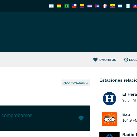
FAVORITOS
ESC
Estaciones relac
¿NO FUNCIONA?
El Her
98.5 FM
Exa
lo comprobamos
104.9 F
Me gusta (
1
)
(
0
)
Radio 