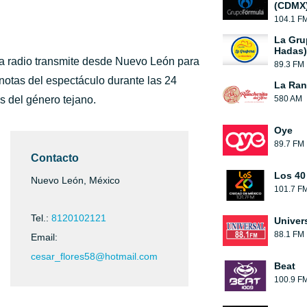
(CDMX
104.1 F
La Gru
Hadas)
a radio transmite desde Nuevo León para
89.3 FM
 notas del espectáculo durante las 24
La Ranc
s del género tejano.
580 AM
Oye
89.7 FM
Contacto
Los 40
Nuevo León, México
101.7 F
Tel.:
8120102121
Univer
88.1 FM
Email:
cesar_flores58@hotmail.com
Beat
100.9 F