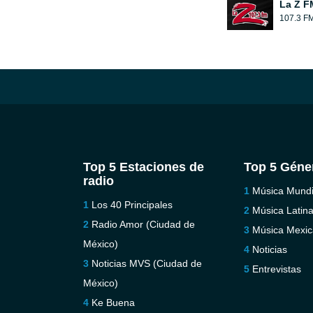
La Z F
107.3 F
Top 5 Estaciones de
Top 5 Géne
radio
Música Mundi
Los 40 Principales
Música Latin
Radio Amor (Ciudad de
Música Mexi
México)
Noticias
Noticias MVS (Ciudad de
Entrevistas
México)
Ke Buena