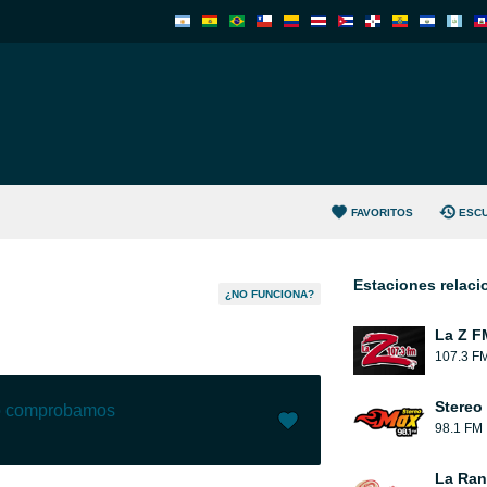
FAVORITOS
ESC
Estaciones relac
¿NO FUNCIONA?
La Z F
107.3 F
Stereo
lo comprobamos
98.1 FM
Me gusta (
1
)
(
0
)
La Ranc