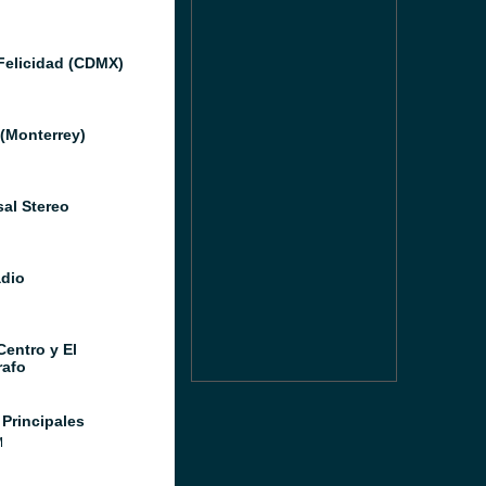
Felicidad (CDMX)
(Monterrey)
sal Stereo
adio
Centro y El
afo
 Principales
M