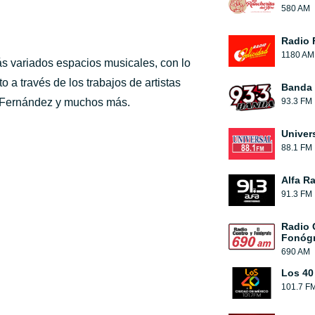
580 AM
Radio 
1180 AM
s variados espacios musicales, con lo
 a través de los trabajos de artistas
Banda 
o Fernández y muchos más.
93.3 FM
Univer
88.1 FM
Alfa R
91.3 FM
Radio 
Fonógr
690 AM
Los 40
101.7 F