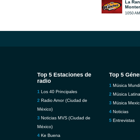
La Ran
Monter
1050 AM
Top 5 Estaciones de
Top 5 Géne
radio
Música Mundi
Los 40 Principales
Música Latin
Radio Amor (Ciudad de
Música Mexi
México)
Noticias
Noticias MVS (Ciudad de
Entrevistas
México)
Ke Buena