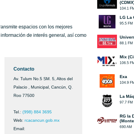
(CDMX
104.1 F
LG La 
95.5 FM
ransmite espacios con los mejores
a información de interés general, así como
Univer
88.1 FM
Mix (C
106.5 F
Contacto
Exa
Av. Tulum No.5 SM. 5, Altos del
104.9 F
Palacio , Municipal, Cancún, Q.
Roo 77500
La Máq
97.7 FM
Tel.:
(998) 884 3695
RG la 
Web:
rcacancun.gob.mx
(Monte
690 AM
Email: