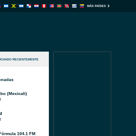
MÁS PAÍSES
UCHADO RECIENTEMENTE
ionadas
bo (Mexicali)
M
M
M
Fórmula 104.1 FM