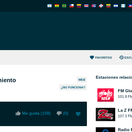
FAVORITOS
ESC
Estaciones relac
miento
WEB
¿NO FUNCIONA?
FM Glo
101.9 F
La Z F
Me gusta (
158
)
(
0
)
107.3 F
Radio 