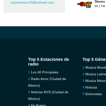
Stereo
cayamonica74@hotmail.com
98.1 FM
Top 5 Estaciones de
Top 5 Géne
radio
Música Mundi
Los 40 Principales
Música Latin
Radio Amor (Ciudad de
Música Mexi
México)
Noticias
Noticias MVS (Ciudad de
Entrevistas
México)
Ke Buena