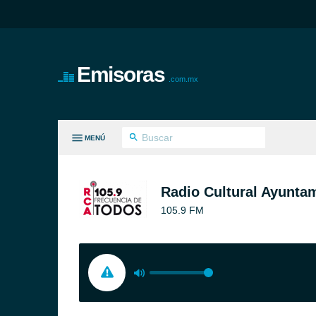
Emisoras
.com.mx
MENÚ
S GÉNEROS
Radio Cultural Ayunta
105.9 FM