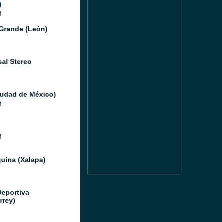
)
M
Grande (León)
sal Stereo
iudad de México)
M
M
uina (Xalapa)
Deportiva
rrey)