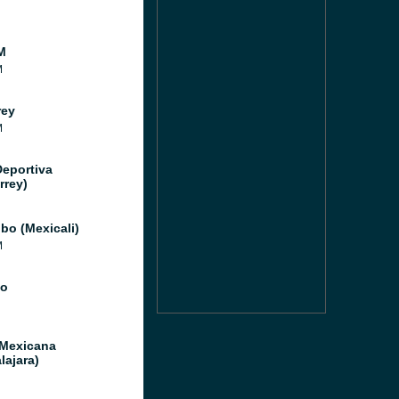
M
M
rey
M
Deportiva
rrey)
bo (Mexicali)
M
io
 Mexicana
lajara)