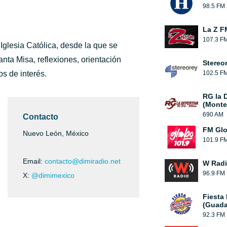
98.5 FM
La Z F
107.3 F
Iglesia Católica, desde la que se
ta Misa, reflexiones, orientación
Stereo
os de interés.
102.5 F
RG la 
(Monte
690 AM
Contacto
FM Glo
Nuevo León, México
101.9 F
Email:
contacto@dimiradio.net
W Rad
96.9 FM
X:
@dimimexico
Fiesta
(Guada
92.3 FM