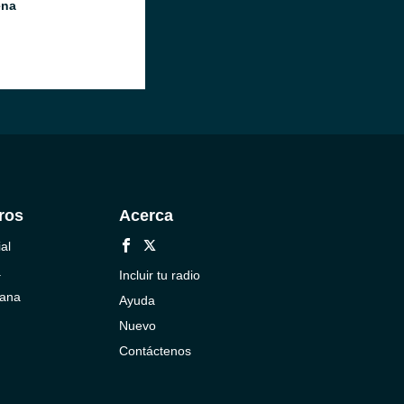
ena
ros
Acerca
al
a
Incluir tu radio
cana
Ayuda
Nuevo
Contáctenos