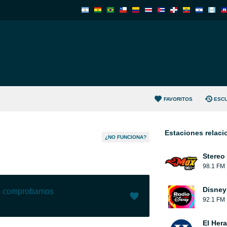
FAVORITOS
ESC
Estaciones relac
¿NO FUNCIONA?
Stereo
98.1 FM
Disney
lo comprobamos
92.1 FM
Me gusta (
0
)
(
0
)
El Her