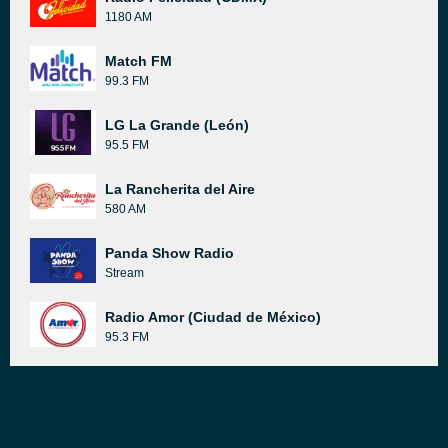
1180 AM
Match FM
99.3 FM
LG La Grande (León)
95.5 FM
La Rancherita del Aire
580 AM
Panda Show Radio
Stream
Radio Amor (Ciudad de México)
95.3 FM