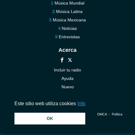
Música Mundial
Música Latina
Música Mexicana
Noticias
Entrevistas
Acerca
Incluir tu radio
Ayuda
Nuevo
Contáctenos
Este sitio web utiliza cookies
Info
© 2026 InstantAudio. Reservados todos los derechos. ・
DMCA
・
Política
OK
de privacidad