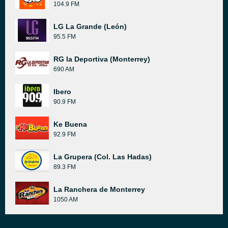
104.9 FM
LG La Grande (León)
95.5 FM
RG la Deportiva (Monterrey)
690 AM
Ibero
90.9 FM
Ke Buena
92.9 FM
La Grupera (Col. Las Hadas)
89.3 FM
La Ranchera de Monterrey
1050 AM