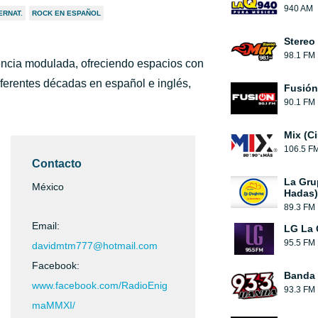
940 AM
ERNAT.
ROCK EN ESPAÑOL
Stereo
98.1 FM
encia modulada, ofreciendo espacios con
diferentes décadas en español e inglés,
Fusión
90.1 FM
Mix (C
106.5 F
Contacto
La Gru
México
Hadas)
89.3 FM
Email:
LG La 
95.5 FM
davidmtm777@hotmail.com
Facebook:
Banda 
www.facebook.com/RadioEnig
93.3 FM
maMMXI/