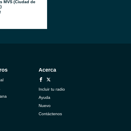
as MVS (Ciudad de
)
M
ros
Acerca
al
a
Incluir tu radio
cana
Ayuda
Nuevo
Contáctenos