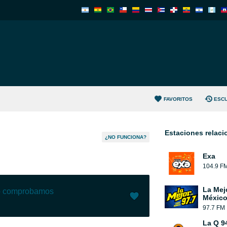
FAVORITOS
ESC
Estaciones relac
¿NO FUNCIONA?
Exa
104.9 F
La Mej
lo comprobamos
México
97.7 FM
Me gusta (
12
)
(
0
)
La Q 9