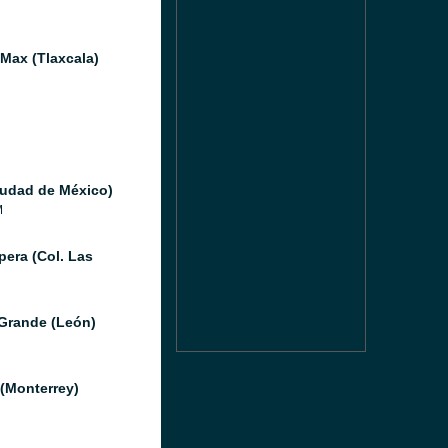
 Max (Tlaxcala)
iudad de México)
M
pera (Col. Las
Grande (León)
(Monterrey)