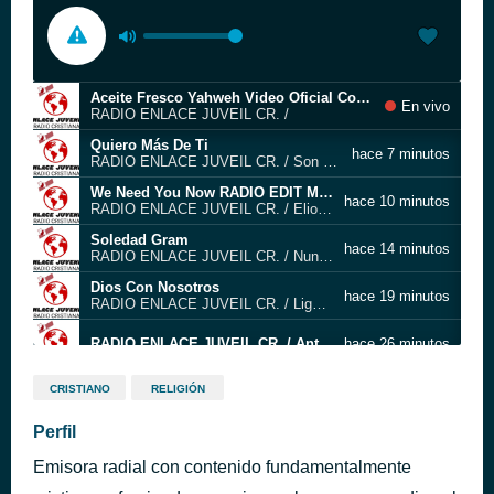
Aceite Fresco Yahweh Video Oficial Con Letra New Wine
En vivo
RADIO ENLACE JUVEIL CR. /
Quiero Más De Ti
hace 7 minutos
RADIO ENLACE JUVEIL CR. / Son Celestial, Álvaro del Castillo
We Need You Now RADIO EDIT MP3
hace 10 minutos
RADIO ENLACE JUVEIL CR. / Elio Alcindor
Soledad Gram
hace 14 minutos
RADIO ENLACE JUVEIL CR. / Nunca me soltaras
Dios Con Nosotros
hace 19 minutos
RADIO ENLACE JUVEIL CR. / Light Plan Ministry
RADIO ENLACE JUVEIL CR. / Ante Ti
hace 26 minutos
ÉL ES SANTO.
hace 30 minutos
CRISTIANO
RELIGIÓN
RADIO ENLACE JUVEIL CR. / RAISA DÍAZ
World Worship (Video Live Oficial)
Perfil
hace 38 minutos
RADIO ENLACE JUVEIL CR. / Su Nombre es Cristo
Emisora radial con contenido fundamentalmente
DIOS DE PODER (AUMENTA NUESTRA FE) Musica Cristiana - Alabanza y Adoracion
hace 51 minutos
RADIO ENLACE JUVEIL CR. / Johan y Sofi