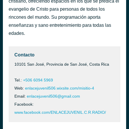
cristiano, ofreciendo espacios en los que se predica el
evangelio de Cristo para personas de todos los
RADIO ENLACE JUVEIL CR. / Majo y Dan Fiel (Videoclip Oficial)
hace 1 hora
rincones del mundo. Su programación aporta
enseñanzas y sano entretenimiento para todas las
edades.
Contacto
10101 San José, Provincia de San José, Costa Rica
Tel.:
+506 6094 5969
Web:
enlacejuvenil506.wixsite.com/misitio-4
Email:
enlacejuvenil506@gmail.com
Facebook:
www.facebook.com/ENLACEJUVENIL.C.R.RADIO/