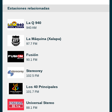
Estaciones relacionadas
La Q 940
940 AM
La Máquina (Xalapa)
97.7 FM
Fusión
90.1 FM
Stereorey
102.5 FM
Los 40 Principales
101.7 FM
Universal Stereo
88.1 FM