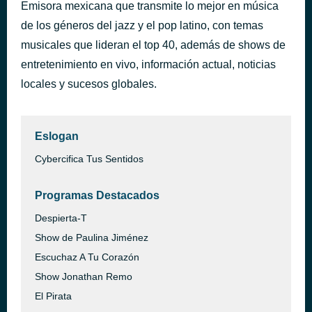
Emisora mexicana que transmite lo mejor en música
Dracula (JENNIE remix)
hace 45 minutos
de los géneros del jazz y el pop latino, con temas
Tame Impala
musicales que lideran el top 40, además de shows de
entretenimiento en vivo, información actual, noticias
locales y sucesos globales.
Eslogan
Cybercifica Tus Sentidos
Programas Destacados
Despierta-T
Show de Paulina Jiménez
Escuchaz A Tu Corazón
Show Jonathan Remo
El Pirata