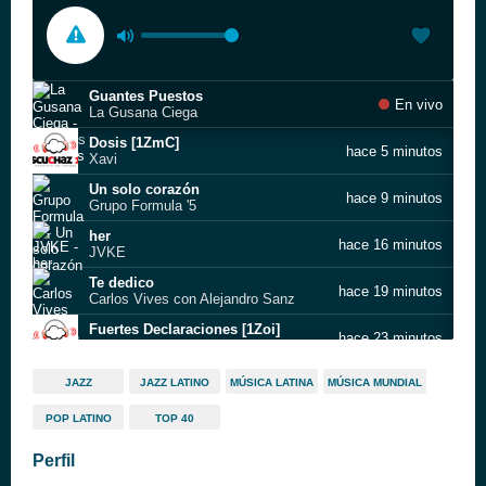
Guantes Puestos
En vivo
La Gusana Ciega
Dosis [1ZmC]
hace 5 minutos
Xavi
Un solo corazón
hace 9 minutos
Grupo Formula '5
her
hace 16 minutos
JVKE
Te dedico
hace 19 minutos
Carlos Vives con Alejandro Sanz
Fuertes Declaraciones [1Zoi]
hace 23 minutos
Lucero
Vive El Verano [1SgH]
hace 28 minutos
JAZZ
JAZZ LATINO
MÚSICA LATINA
MÚSICA MUNDIAL
Desconocido
POP LATINO
TOP 40
Sangre Caliente
hace 32 minutos
Gloria Trevi
Perfil
Sad Girls
hace 39 minutos
Bebe Rexha