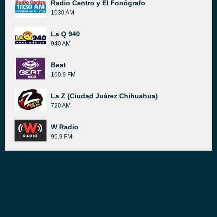
Radio Centro y El Fonógrafo
1030 AM
La Q 940
940 AM
Beat
100.9 FM
La Z (Ciudad Juárez Chihuahua)
720 AM
W Radio
96.9 FM