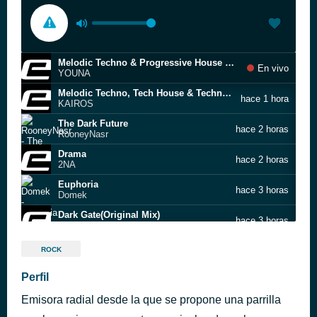
Melodic Techno & Progressive House DJ Mix 09 @ Dubai
En vivo
YOUNA
Melodic Techno, Tech House & Techno Peak Time Mix
hace 1 hora
KAIROS
The Dark Future
hace 2 horas
RooneyNasr
Drama
hace 2 horas
2NA
Euphoria
hace 3 horas
Domek
Dark Gate(Original Mix)
hace 3 horas
Enio Prod
The Pleasures We Do Not Know (Original Mix)
hace 3 horas
ROCK
Michael Hooker
Pharpheonix
Perfil
hace 3 horas
Musical Wish
Emisora radial desde la que se propone una parrilla
Decompress (Original Mix)
hace 3 horas
Mauro Somm