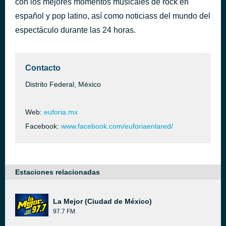
con los mejores momentos musicales de rock en
Same Way
español y pop latino, así como noticiass del mundo del
hace 3 horas
Robotic Dub
espectáculo durante las 24 horas.
Contacto
Distrito Federal, México
Web:
euforia.mx
Facebook:
www.facebook.com/euforiaenlared/
Estaciones relacionadas
La Mejor (Ciudad de México)
97.7 FM