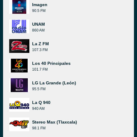
Imagen
90.5 FM
UNAM
860 AM
La Z FM
107.3 FM
Los 40 Principales
101.7 FM
LG La Grande (León)
95.5 FM
La Q 940
940 AM
Stereo Max (Tlaxcala)
98.1 FM