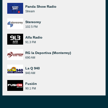
Panda Show Radio
Stream
Stereorey
102.5 FM
Alfa Radio
91.3 FM
RG la Deportiva (Monterrey)
690 AM
La Q 940
940 AM
Fusión
90.1 FM