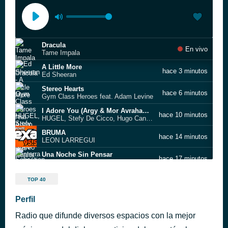
Dracula
En vivo
Tame Impala
A Little More
hace 3 minutos
Ed Sheeran
Stereo Hearts
hace 6 minutos
Gym Class Heroes feat. Adam Levine
I Adore You (Argy & Mor Avrahami remix)
hace 10 minutos
HUGEL, Stefy De Cicco, Hugo Cantarra & Nikol Apatini
BRUMA
hace 14 minutos
LEON LARREGUI
Una Noche Sin Pensar
hace 17 minutos
Sebastian Yatra
DtMF
hace 26 minutos
TOP 40
Bad Bunny & Jhay Cortez
INGLES EN MIAMI
Perfil
hace 30 minutos
MANUEL TURIZO, RAWAYANA
Radio que difunde diversos espacios con la mejor
Secrets
hace 34 minutos
Regard, Troye Sivan & Tate McRae