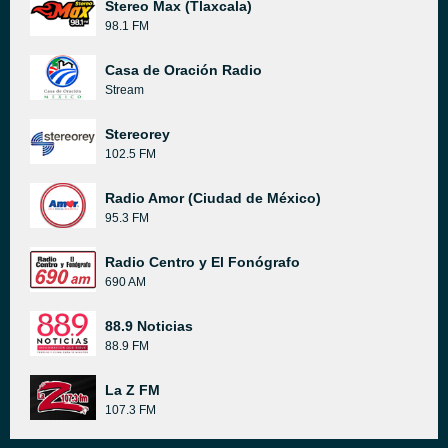
Stereo Max (Tlaxcala)
98.1 FM
Casa de Oración Radio
Stream
Stereorey
102.5 FM
Radio Amor (Ciudad de México)
95.3 FM
Radio Centro y El Fonógrafo
690 AM
88.9 Noticias
88.9 FM
La Z FM
107.3 FM