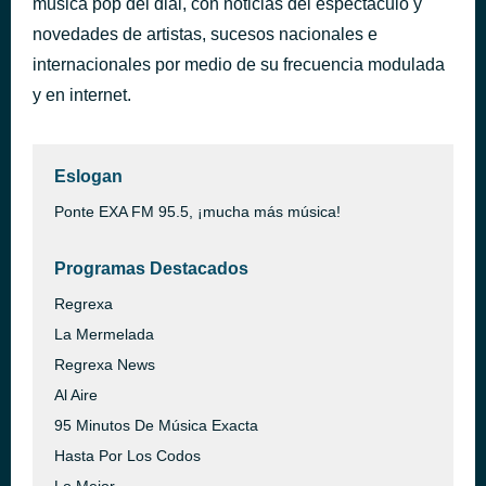
música pop del dial, con noticias del espectáculo y
Turn the Lights Off
novedades de artistas, sucesos nacionales e
hace 40 minutos
Kato feat. Jon
internacionales por medio de su frecuencia modulada
y en internet.
Eslogan
Ponte EXA FM 95.5, ¡mucha más música!
Programas Destacados
Regrexa
La Mermelada
Regrexa News
Al Aire
95 Minutos De Música Exacta
Hasta Por Los Codos