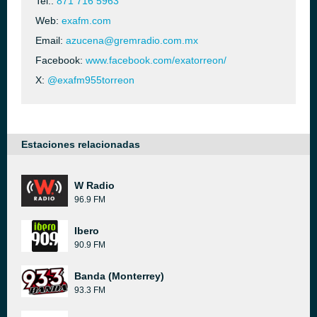
Tel.:
871 716 5963
Web:
exafm.com
Email:
azucena@gremradio.com.mx
Facebook:
www.facebook.com/exatorreon/
X:
@exafm955torreon
Estaciones relacionadas
W Radio
96.9 FM
Ibero
90.9 FM
Banda (Monterrey)
93.3 FM