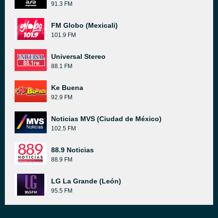
91.3 FM
FM Globo (Mexicali)
101.9 FM
Universal Stereo
88.1 FM
Ke Buena
92.9 FM
Noticias MVS (Ciudad de México)
102.5 FM
88.9 Noticias
88.9 FM
LG La Grande (León)
95.5 FM