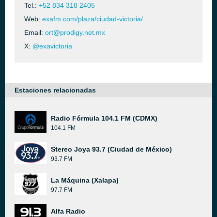
Tel.:
+52 834 318 2405
Web:
exafm.com/plaza/ciudad-victoria/
Email:
ort@prodigy.net.mx
X:
@exavictoria
Estaciones relacionadas
Radio Fórmula 104.1 FM (CDMX)
104.1 FM
Stereo Joya 93.7 (Ciudad de México)
93.7 FM
La Máquina (Xalapa)
97.7 FM
Alfa Radio