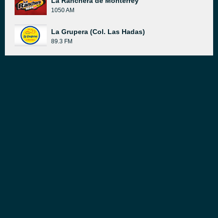
La Ranchera de Monterrey
1050 AM
La Grupera (Col. Las Hadas)
89.3 FM