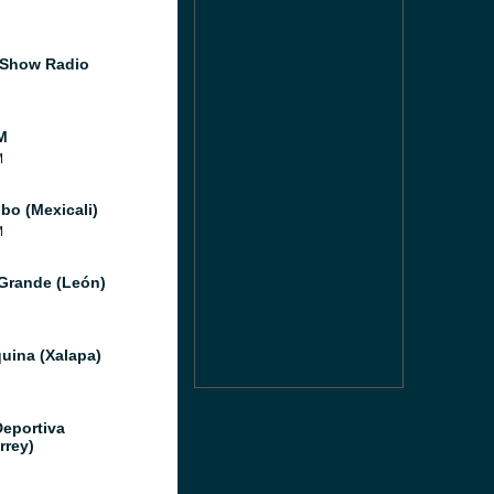
 Show Radio
M
M
bo (Mexicali)
M
Grande (León)
uina (Xalapa)
Deportiva
rrey)