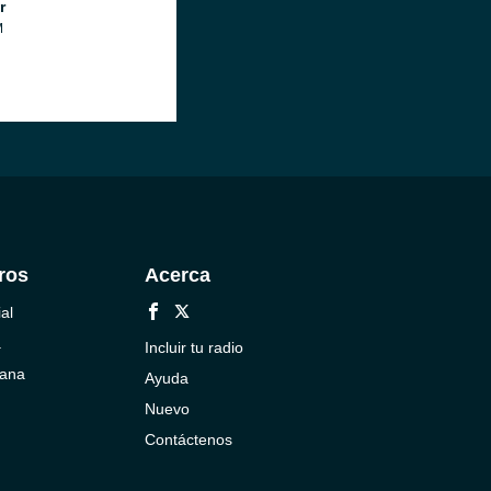
r
M
ros
Acerca
al
a
Incluir tu radio
cana
Ayuda
Nuevo
Contáctenos