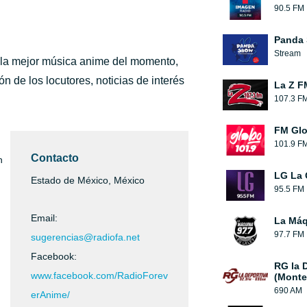
90.5 FM
Panda
Stream
 la mejor música anime del momento,
 de los locutores, noticias de interés
La Z F
107.3 F
FM Glo
101.9 F
Contacto
n
LG La 
Estado de México, México
95.5 FM
Email:
La Máq
97.7 FM
sugerencias@radiofa.net
Facebook:
RG la 
www.facebook.com/RadioForev
(Monte
690 AM
erAnime/