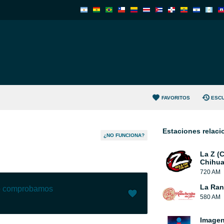
FAVORITOS
ESC
Estaciones relac
¿NO FUNCIONA?
La Z (
Chihua
720 AM
La Ranc
lo comprobamos
580 AM
Me gusta (
6
)
(
0
)
Image