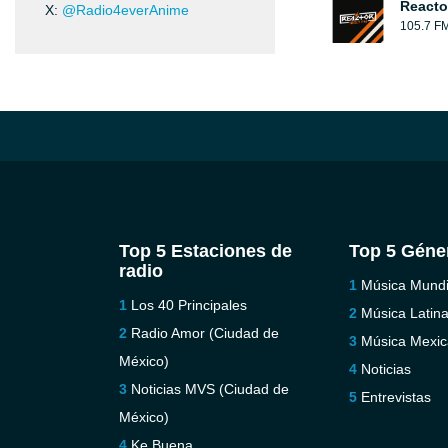
Reacto
X:
@Radio4everAnime
105.7 F
Top 5 Estaciones de
Top 5 Géne
radio
Música Mundi
Los 40 Principales
Música Latin
Radio Amor (Ciudad de
Música Mexi
México)
Noticias
Noticias MVS (Ciudad de
Entrevistas
México)
Ke Buena