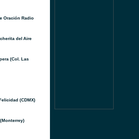
e Oración Radio
herita del Aire
pera (Col. Las
Felicidad (CDMX)
(Monterrey)