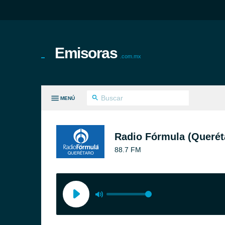
Emisoras
.com.mx
MENÚ
S GÉNEROS
Radio Fórmula (Querét
88.7 FM