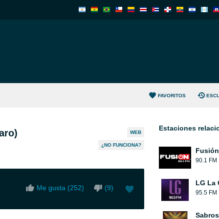
FAVORITOS
ESC
Estaciones relac
aro)
WEB
¿NO FUNCIONA?
Fusión
90.1 FM
LG La 
Me gusta (
252
)
(
9
)
95.5 FM
Sabros