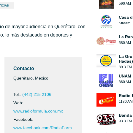
590 AM
ICIAS
Casa d
Stream
io de mayor audiencia en Querétaro, con
ado, lo más destacado en deportes y
La Ranc
580 AM
La Gru
Hadas)
89.3 FM
Contacto
UNAM
Querétaro, México
860 AM
Tel.:
(442) 215 2106
Radio 
1180 AM
Web:
www.radioformula.com.mx
Banda 
Facebook:
93.3 FM
www.facebook.com/RadioForm