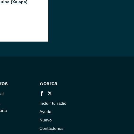
uina (Xalapa)
ros
Acerca
al
a
Incluir tu radio
cana
Ayuda
Nuevo
Contáctenos