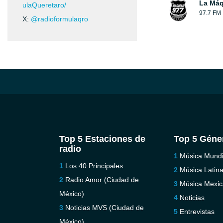
La Máq
ulaQueretaro/
97.7 FM
X:
@radioformulaqro
Top 5 Estaciones de
Top 5 Géne
radio
Música Mundi
Los 40 Principales
Música Latin
Radio Amor (Ciudad de
Música Mexi
México)
Noticias
Noticias MVS (Ciudad de
Entrevistas
México)