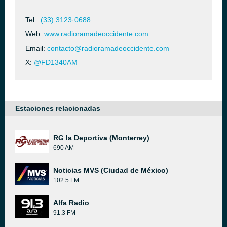
Tel.:
(33) 3123·0688
Web:
www.radioramadeoccidente.com
Email:
contacto@radioramadeoccidente.com
X:
@FD1340AM
Estaciones relacionadas
RG la Deportiva (Monterrey)
690 AM
Noticias MVS (Ciudad de México)
102.5 FM
Alfa Radio
91.3 FM