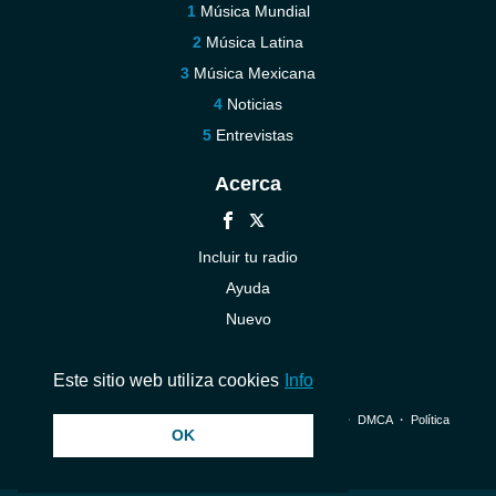
Música Mundial
Música Latina
Música Mexicana
Noticias
Entrevistas
Acerca
Incluir tu radio
Ayuda
Nuevo
Contáctenos
Este sitio web utiliza cookies
Info
© 2026 InstantAudio. Reservados todos los derechos. ・
DMCA
・
Política
OK
de privacidad