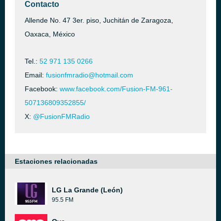
Contacto
Allende No. 47 3er. piso, Juchitán de Zaragoza,
Oaxaca, México
Tel.:
52 971 135 0266
Email:
fusionfmradio@hotmail.com
Facebook:
www.facebook.com/Fusion-FM-961-
507136809352855/
X:
@FusionFMRadio
Estaciones relacionadas
LG La Grande (León)
95.5 FM