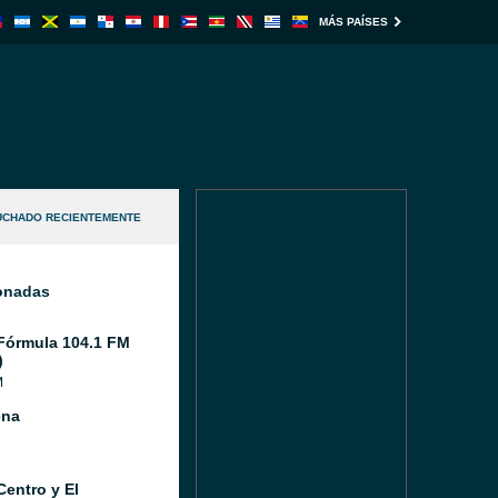
MÁS PAÍSES
UCHADO RECIENTEMENTE
ionadas
Fórmula 104.1 FM
)
M
ena
Centro y El