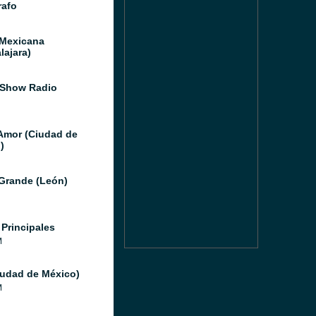
afo
 Mexicana
lajara)
 Show Radio
Amor (Ciudad de
)
Grande (León)
 Principales
M
iudad de México)
M