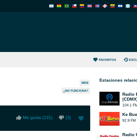
FAVORITOS
ESC
Estaciones relac
WEB
¿NO FUNCIONA?
Radio 
(CDMX
104.1 F
Ke Bu
Me gusta (
131
)
(
3
)
92.9 FM
Radio 