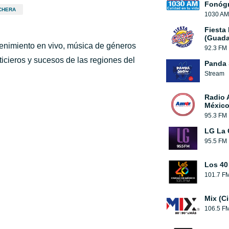
Fonógr
CHERA
1030 AM
Fiesta
(Guada
tenimiento en vivo, música de géneros
92.3 FM
ticieros y sucesos de las regiones del
Panda
Stream
Radio 
México
95.3 FM
LG La 
95.5 FM
Los 40
101.7 F
Mix (C
106.5 F