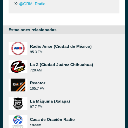
X:
@GRM_Radio
Estaciones relacionadas
Radio Amor (Ciudad de México)
95.3 FM
La Z (Ciudad Juárez Chihuahua)
720 AM
Reactor
105.7 FM
La Máquina (Xalapa)
97.7 FM
Casa de Oración Radio
Stream