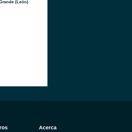
Grande (León)
ros
Acerca