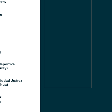
afo
io
M
Deportiva
rrey)
Ciudad Juárez
hua)
r
M