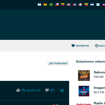
FAVORITOS
ESC
Estaciones relac
¿NO FUNCIONA?
Sabros
590 AM
Image
Me gusta (
4
)
(
0
)
90.5 FM
Radio 