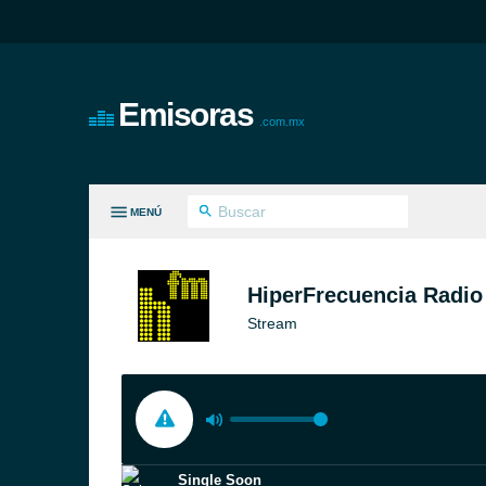
Emisoras
.com.mx
MENÚ
S GÉNEROS
HiperFrecuencia Radio
Stream
Single Soon