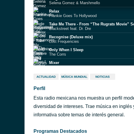
Selena Gomez & Marshmello
Relax
Frankie Goes To Hollywood
Take Me There - From “The Rugrats Movie” S
Blackstreet feat. Dr. Dre
Recognise (Deluxe mix)
Lost Frequencies
Only When I Sleep
The Corrs
Mixer
Amber Mark
ACTUALIDAD
MÚSICA MUNDIAL
NOTICIAS
Karma Police, RadioHead (Lyrics)
Perfil
Stumblin’ In
Cyril
Esta radio mexicana nos muestra un perfil mode
Anytime
Brian McKnight
diversidad de intereses. Trae música en inglés
Summer Nostalgia #15
informativa sobre temas de interés general.
Rihanna, Avicii, Justin Bieber, Kygo, Selena Gom
Programas Destacados