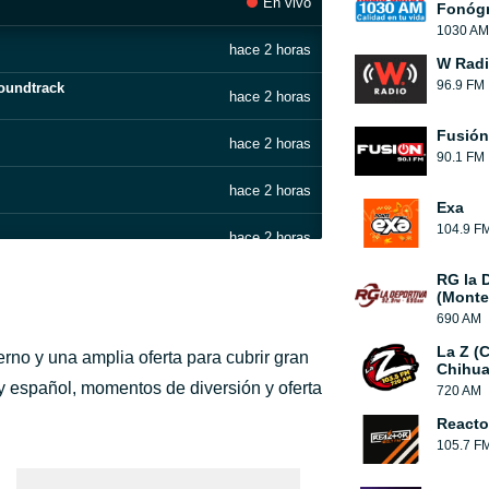
En vivo
Fonógr
1030 AM
hace 2 horas
W Rad
96.9 FM
oundtrack
hace 2 horas
Fusión
hace 2 horas
90.1 FM
hace 2 horas
Exa
104.9 F
hace 2 horas
RG la 
hace 2 horas
(Monte
690 AM
hace 3 horas
La Z (
rno y una amplia oferta para cubrir gran
Chihua
hace 3 horas
 y español, momentos de diversión y oferta
720 AM
Reacto
hace 3 horas
ez, Bastille, David Guetta
105.7 F