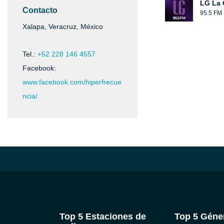
LG La 
Contacto
95.5 FM
Xalapa, Veracruz, México
Tel.:
+52 228 146 4557
Facebook:
www.facebook.com/hiperfrecue
ncia/
Top 5 Estaciones de
Top 5 Géne