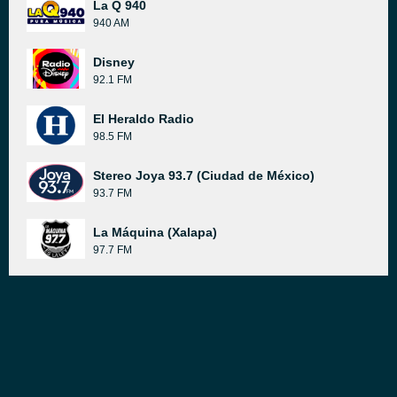
La Q 940
940 AM
Disney
92.1 FM
El Heraldo Radio
98.5 FM
Stereo Joya 93.7 (Ciudad de México)
93.7 FM
La Máquina (Xalapa)
97.7 FM