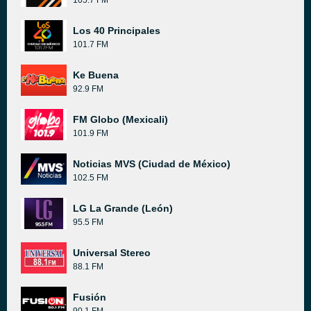
105.7 FM
Los 40 Principales
101.7 FM
Ke Buena
92.9 FM
FM Globo (Mexicali)
101.9 FM
Noticias MVS (Ciudad de México)
102.5 FM
LG La Grande (León)
95.5 FM
Universal Stereo
88.1 FM
Fusión