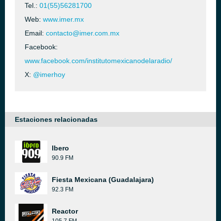
Tel.:
01(55)56281700
Web:
www.imer.mx
Email:
contacto@imer.com.mx
Facebook:
www.facebook.com/institutomexicanodelaradio/
X:
@imerhoy
Estaciones relacionadas
Ibero
90.9 FM
Fiesta Mexicana (Guadalajara)
92.3 FM
Reactor