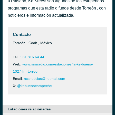
a Paisano, Ke Krees! son algunos de los estupendos
SE ME CLAVA
programas que esta radio difunde desde Torreón , con
hace 12 horas
La Leyenda, Pesado
noticieros e información actualizada.
Contacto
Torreón , Coah., México
Tel.:
981 816 64 44
Web:
www.mmradio.com/estaciones/la-ke-buena-
1027-fm-torreon
Email:
ncsnoticias@hotmail.com
X:
@kebuenacampeche
Estaciones relacionadas