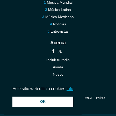
Música Mundial
Música Latina
Música Mexicana
Noticias
Entrevistas
Acerca
Incluir tu radio
Ayuda
Nuevo
Contáctenos
Este sitio web utiliza cookies
Info
© 2026 InstantAudio. Reservados todos los derechos. ・
DMCA
・
Política
OK
de privacidad