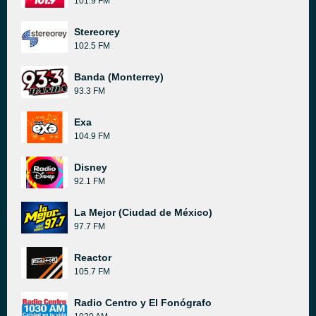
101.9 FM
Stereorey
102.5 FM
Banda (Monterrey)
93.3 FM
Exa
104.9 FM
Disney
92.1 FM
La Mejor (Ciudad de México)
97.7 FM
Reactor
105.7 FM
Radio Centro y El Fonógrafo