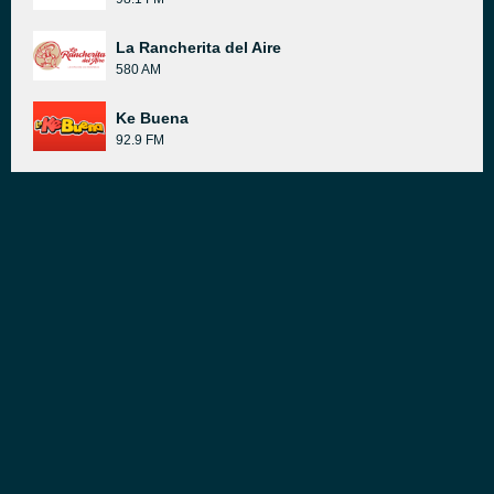
La Rancherita del Aire
580 AM
Ke Buena
92.9 FM