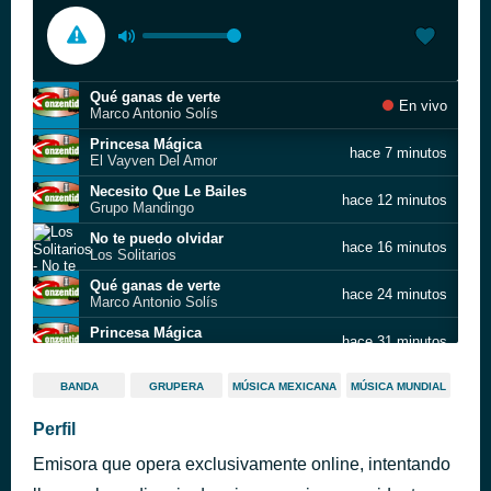
Qué ganas de verte
En vivo
Marco Antonio Solís
Princesa Mágica
hace 7 minutos
El Vayven Del Amor
Necesito Que Le Bailes
hace 12 minutos
Grupo Mandingo
No te puedo olvidar
hace 16 minutos
Los Solitarios
Qué ganas de verte
hace 24 minutos
Marco Antonio Solís
Princesa Mágica
hace 31 minutos
El Vayven Del Amor
Qué ganas de verte
hace 36 minutos
BANDA
GRUPERA
MÚSICA MEXICANA
MÚSICA MUNDIAL
Marco Antonio Solís
Necesito Que Le Bailes
Perfil
hace 40 minutos
Grupo Mandingo
Emisora que opera exclusivamente online, intentando
Princesa Mágica
hace 45 minutos
El Vayven Del Amor