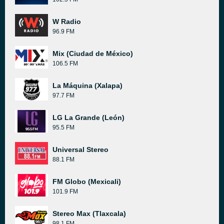
W Radio
96.9 FM
Mix (Ciudad de México)
106.5 FM
La Máquina (Xalapa)
97.7 FM
LG La Grande (León)
95.5 FM
Universal Stereo
88.1 FM
FM Globo (Mexicali)
101.9 FM
Stereo Max (Tlaxcala)
98.1 FM