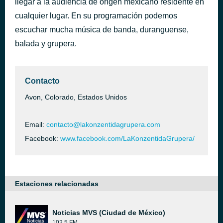
llegar a la audiencia de origen mexicano residente en
Qué ganas de verte
cualquier lugar. En su programación podemos
hace 51 minutos
Marco Antonio Solís
escuchar mucha música de banda, duranguense,
balada y grupera.
Contacto
Avon, Colorado, Estados Unidos
Email:
contacto@lakonzentidagrupera.com
Facebook:
www.facebook.com/LaKonzentidaGrupera/
Estaciones relacionadas
Noticias MVS (Ciudad de México)
102.5 FM