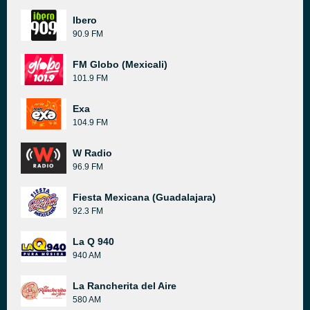
Ibero
90.9 FM
FM Globo (Mexicali)
101.9 FM
Exa
104.9 FM
W Radio
96.9 FM
Fiesta Mexicana (Guadalajara)
92.3 FM
La Q 940
940 AM
La Rancherita del Aire
580 AM