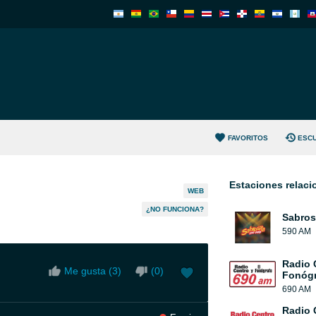
FAVORITOS
ESC
Estaciones relac
WEB
¿NO FUNCIONA?
Sabros
590 AM
Radio 
Me gusta (
3
)
(
0
)
Fonógr
690 AM
Radio 