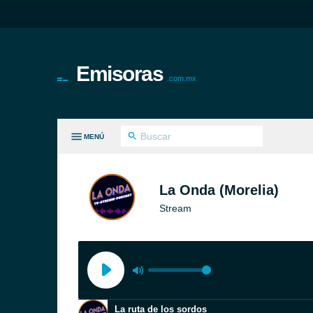
Emisoras
.com.mx
MENÚ
S GÉNEROS
La Onda (Morelia)
Stream
La ruta de los sordos