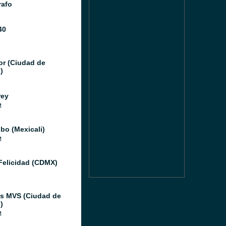
afo
40
or (Ciudad de
)
rey
M
bo (Mexicali)
M
Felicidad (CDMX)
as MVS (Ciudad de
)
M