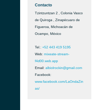
Contacto
Tzintzuntzan 2 , Colonia Vasco
de Quiroga , Zinapécuaro de
Figueroa, Michoacán de
Ocampo, México
Tel.:
+52 443 419 5195
Web:
mixeate-stream-
f4d00.web.app
Email:
albiolrockin@gmail.com
Facebook:
www.facebook.com/LaOndaZin
as/