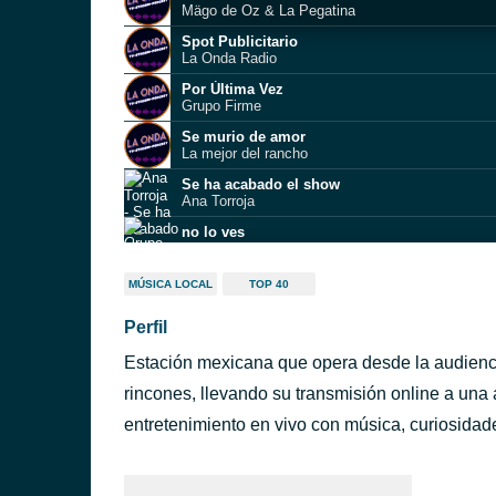
Mägo de Oz & La Pegatina
Spot Publicitario
La Onda Radio
Por Última Vez
Grupo Firme
Se murio de amor
La mejor del rancho
Se ha acabado el show
Ana Torroja
no lo ves
Grupo Frontera
A medio vivir
MÚSICA LOCAL
TOP 40
Ricky Martin
Perfil
Every Breath You Take
The Police
Estación mexicana que opera desde la audienci
Materia Oscura
Dorian
rincones, llevando su transmisión online a una 
Spot en iHeartRadio
entretenimiento en vivo con música, curiosidades
La onda radio