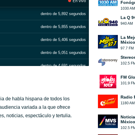
En vivo
Fonógr
1030 AM
dentro de 5,892 segundos
La Q 9
940 AM
dentro de 5,855 segundos
La Mej
dentro de 5,406 segundos
México
97.7 FM
dentro de 5,051 segundos
Stereo
102.5 F
dentro de 4,691 segundos
FM Glo
dentro de 4,542 segundos
101.9 F
dentro de 3,607 segundos
Radio 
a de habla hispana de todos los
1180 AM
dentro de 3,351 segundos
audiencia variada a la que ofrece
, noticias, espectáculo y tertulia.
Notici
dentro de 2,903 segundos
México
102.5 F